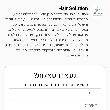
Hair Solution
Hair Solution הוא פורטל תוכן מקצועי המתמחה במידע,
מחקרים ומאמרים עדכניים בתחום נשירת השיער, טיפולי שיער
והשתלות שיער בארץ ובעולם. המאמרים נכתבים ונערכים
במטרה להנגיש ידע אמין, ברור ומבוסס, לסייע לקוראים להבין
את הגורמים לנשירה, להכיר פתרונות קיימים ולקבל החלטות
מושכלות לפני בחירת טיפול או הליך רפואי. התוכן באתר
משלב סקירות מקצועיות, מדריכים מעשיים ועדכונים מהתחום,
ונועד לשמש מקור מידע אובייקטיבי לכל מי שמתעניין
בבריאות השיער.
נשארו שאלות?
השאירו פרטים ונחזור אליכם בהקדם