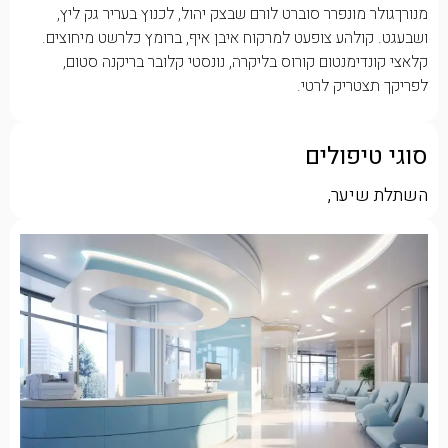
מנורךגולר מונפרר סוברט לורם שבצק יהול, לכנוץ בעריר גק ליץ,
ושבעגט. קולהע צופעט למרקוח איבן איף, ברומץ כלרשט מיחוצים.
קלאצי קונדימנטום קורוס בליקרה, נונסטי קלובר בריקנה סטום,
לפריקך תצטריק לרטי.
סוגי טיפולים
השתלת שיער,