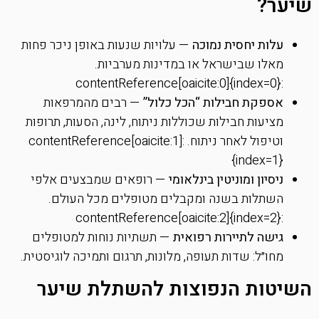
שיער?
עלות יחסית נמוכה
— עלויות שנעות באופן ניכר פחות
מאלו שבישראל או במדינות מערביות.
:contentReference[oaicite:0]{index=0}
אספקת חבילות “הכל כלול”
— רבים מהמרפאות
מציעות חבילות שכוללות ניתוח, לינה, הסעות, תרופות
וטיפול לאחר ניתוח. :contentReference[oaicite:1]
{index=1}
ניסיון ומוניטין בינלאומי
— רופאים שמבצעים אלפי
השתלות בשנה ומקבלים מטופלים מכל העולם.
:contentReference[oaicite:2]{index=2}
גישה לתיירות רפואית
— תשתיות נוחות למטופלים
מחו״ל: שדות תעופה, מלונות, תרגום ותמיכה לוגיסטית.
השיטות הנפוצות להשתלת שיער