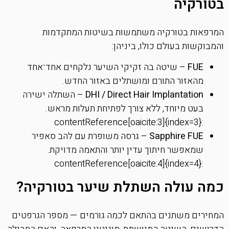
בטורקיה
המרפאות בטורקיה משתמשות בשיטות המתקדמות
והמבוקשות בעולם כולו, ביניהן:
FUE
– שיטה בה זקיקי השיער נלקחים אחד־אחד
מהאזור התורם ומושתלים באזור החדש.
DHI / Direct Hair Implantation
– השתלה ישירה
בעט מיוחד, ללא צורך לפתיחת תעלות מראש.
:contentReference[oaicite:3]{index=3}
Sapphire FUE
– גרסה משופרת עם להב סאפיר
שמאפשר חיתוך עדין יותר והתאמה מדויקת.
:contentReference[oaicite:4]{index=4}
כמה עולה השתלת שיער בטורקיה?
המחירים משתנים בהתאם לכמה גורמים — מספר הגרפטים