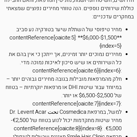
הדרושים, השיטה המיושמת, מוניטין המרפאה, והאם החבילה
כוללת שירותים נוספים. הנה טווחי מחירים נפוצים שמצאתי
במחקרים עדכניים:
מחיר טיפוסי של השתלת שיער בטורקיה נע סביב
**$1,500-$6,000** :contentReference[oaicite:5]
{index=5}
מחירים נמוכים יותר זמינים, אך ייתכן כי אין בהם את
כל השירותים או שיש סיכון לאיכות נמוכה מדי.
:contentReference[oaicite:6]{index=6}
חלק מהמרפאות מובילות בגובה מחירים גבוהים יותר –
במיוחד עבור שיטות DHI או מרפאות יוקרתיות – בטווח
של $2,500-$6,500 או יותר.
:contentReference[oaicite:7]{index=7}
למשל, במרפאת Cosmedica تحت Dr. Levent Acar
מחיר שיטות מתקדמות יכול לנוע בטווח של €2,500-
€5,000. :contentReference[oaicite:8]{index=8}
מרפאת Smile Hair Clinic מציינת שהעלות לטיפולי