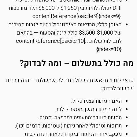
DHI יכולה להיות בין $1,250 ל-$5,000 תלוי מורכבות.
:contentReference[oaicite:9]{index=9}
באופן כללי, מרפאות באיסטנבול נוטות לגבות מחירים
של $1,000-$3,500 כולל לינה והסעות — בהתאם
לחבילות שלהם. :contentReference[oaicite:10]
{index=10}
מה כולל בתשלום – ומה לבדוק?
כדאי לוודא מראש מה כלול בחבילה שתשלמו — הנה דברים
שחשוב לבדוק:
האם הניתוח עצמו כלול.
לינה במלון במשך מספר לילות.
הסעות משדה־התעופה למרפאה וממנה.
תרופות וטיפולי לאחר ניתוח (שטיפות, קרמים וכו').
מעקב אחרי הניתוח וביקורות לאחר חזרה לבית.