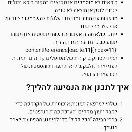
רופאים לא מוסמכים או טכנאים במקום רופא יכולים
לגרום לנזק או תוצאה לא טובה.
מרפאות עם מחיר נמוך מדי עלולות להשתמש בציוד זול
או לקצר תהליכים.
ייתכן שלא תהיה אפשרות רשות משפטית אם משהו
ישתבש, כי מדובר במדינה זרה.
:contentReference[oaicite:11]{index=11}
תמיד לבדוק ביקורות של מטופלים קודמים, תמונות
לפני/אחרי, ולבקש לראות תעודות והסמכות של
המרפאה והרופא.
איך לתכנן את הנסיעה להליך?
שלחי למרפאה תמונות איכותיות של הקרקפת כדי
לקבל ייעוץ מקדים והערכת כמות הגרפטים.
בחרי חבילה “הכל כלול” כדי להימנע מהפתעות לאחר
הגעתך.